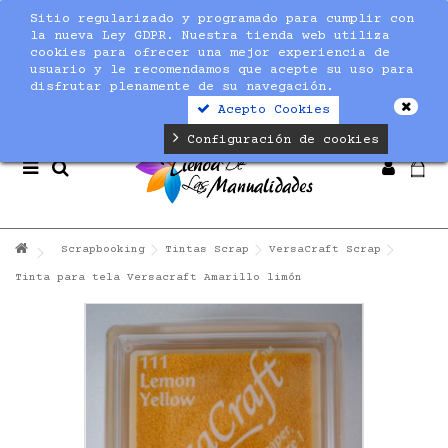
Sitio regularizado y programado para cumplir con
Notice
: Undefined index: max_amount in
la nueva Ley GDPR. Nuestra tienda web utiliza
/home/nuevaltm/public_html/modules/sequracheckout/lib/Se
cookies para ofrecer una mejor experiencia de
on line
19
usuario y le recomendamos que acepte su uso para
disfrutar plenamente de su navegación.
Acepto Cookies
Configuración de cookies
Scrapbooking
Tintas Scrap
VersaCraft Scrap
Tinta para tela Versacraft Amarillo limón