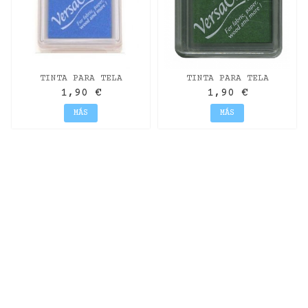
TINTA PARA TELA
TINTA PARA TELA
VERSACRAFT CERULEAN
VERSACRAFT ESMERALDA
1,90 €
1,90 €
BLUE
MÁS
MÁS