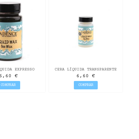
QUIDA EXPRESSO
CERA LÍQUIDA TRANSPARENTE
DENCE 90ML
CADENCE 90ML
6,60 €
6,60 €
COMPRAR
COMPRAR