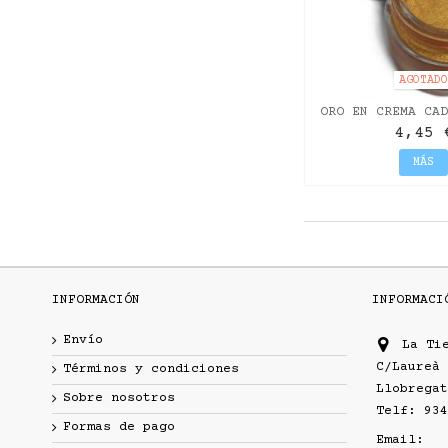
AGOTAD
ORO EN CREMA CAD
ANTIGU
4,45 
MÁS
INFORMACIÓN
INFORMACI
Envío
La Ti
C/Laureà 
Términos y condiciones
Llobregat
Sobre nosotros
Telf: 934
Formas de pago
Email: