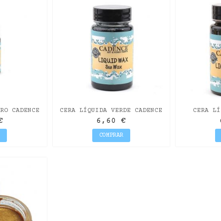
RO CADENCE
CERA LÍQUIDA VERDE CADENCE
CERA LÍ
90ML
CA
€
6,60 €
R
COMPRAR