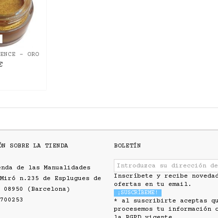
O
ENCE - ORO
O
€
ÓN SOBRE LA TIENDA
BOLETÍN
enda de las Manualidades
Inscríbete y recibe noveda
Miró n.235 de Esplugues de
ofertas en tu email.
 08950 (Barcelona)
700253
* al suscribirte aceptas q
procesemos tu información 
la RGPD vigente.