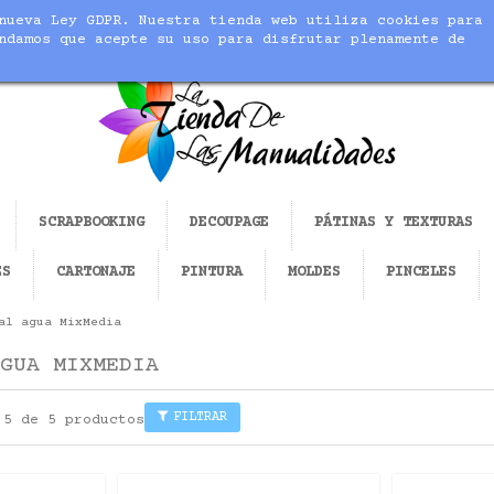
nueva Ley GDPR. Nuestra tienda web utiliza cookies para
cer realidad tus manualidades
ndamos que acepte su uso para disfrutar plenamente de
SCRAPBOOKING
DECOUPAGE
PÁTINAS Y TEXTURAS
ES
CARTONAJE
PINTURA
MOLDES
PINCELES
al agua MixMedia
GUA MIXMEDIA
FILTRAR
 5 de 5 productos