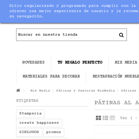
Sitio regularizado y programado para cumplir con la 
Contacto
|
Todo el material necesario para ha
ofrecer una mejor experiencia de usuario y le recome
su navegación.
NOVEDADES
TU REGALO PERFECTO
MIX MEDIA
MATERIALES PARA DECORAR
RESTAURACIÓN MUEBL
Mix Media
Pátinas y Texturas MixMedia
Pátinas 
ETIQUETAS
PÁTINAS AL A
Stamperia
Ver 1 -
create happiness
SINLOGOS
promos