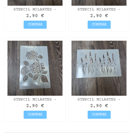
STENCIL MILARTES -
STENCIL MILARTES -
MERRY CHRISTMAS 20X30
GIRASOLES 20X30
2,90 €
2,90 €
COMPRAR
COMPRAR
STENCIL MILARTES -
STENCIL MILARTES -
HORTENSIAS 20X30
LAVANDA 20X30
2,90 €
2,90 €
COMPRAR
COMPRAR