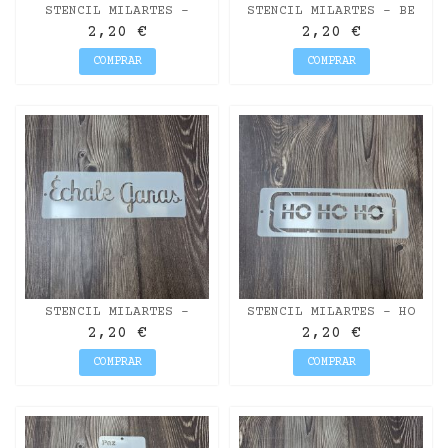
STENCIL MILARTES -
STENCIL MILARTES - BE
CHRISTMAS MARKET
HAPPY
2,20 €
2,20 €
COMPRAR
COMPRAR
STENCIL MILARTES -
STENCIL MILARTES - HO
ÉCHALE GANAS
HO HO
2,20 €
2,20 €
COMPRAR
COMPRAR