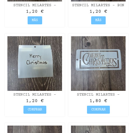
STENCIL MILARTES -
STENCIL MILARTES - BON
FELIZ NAVIDAD
NADAL
1,20 €
1,20 €
MÁS
MÁS
STENCIL MILARTES -
STENCIL MILARTES -
MERRY CHRISTMAS
MERRY CHRISTMAS
1,20 €
1,80 €
COMPRAR
COMPRAR