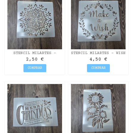
STENCIL MILARTES -
STENCIL MILARTES - WISH
MANDALA
30X30
2,50 €
4,50 €
COMPRAR
COMPRAR