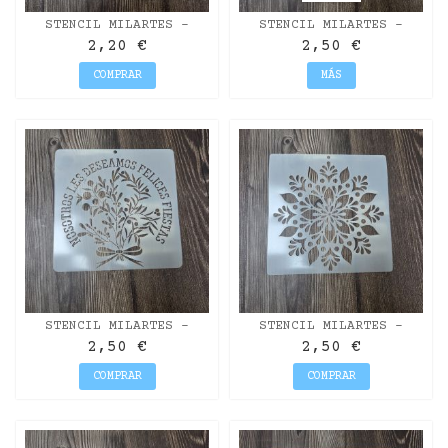
STENCIL MILARTES -
STENCIL MILARTES -
CHRISTMAS
CORONA
2,20 €
2,50 €
COMPRAR
MÁS
STENCIL MILARTES -
STENCIL MILARTES -
FELICES FIESTAS
MANDALA
2,50 €
2,50 €
COMPRAR
COMPRAR