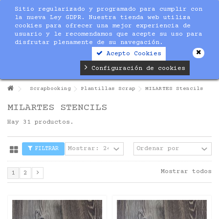
Sitio regularizado y programado para cumplir con
la nueva Ley GDPR. Nuestra tienda web utiliza
cookies para ofrecer una mejor experiencia de
usuario y le recomendamos que acepte su uso para
disfrutar plenamente de su navegación.
Acepto Cookies
Configuración de cookies
Scrapbooking
Plantillas Scrap
MILARTES Stencils
MILARTES STENCILS
Hay 31 productos.
FILTRAR
Mostrar todos
1
2