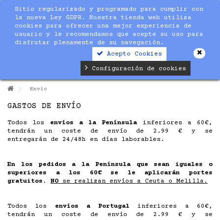
Sitio regularizado y programado para cumplir con
la nueva Ley GDPR. Nuestra tienda web utiliza
cookies para ofrecer una mejor experiencia de
usuario y le recomendamos que acepte su uso para
disfrutar plenamente de su navegación.
Acepto Cookies
Configuración de cookies
Envío
GASTOS DE ENVÍO
Todos los
envíos a la Península
inferiores a 60€,
tendrán un coste de envío de 2.99 € y se
entregarán de 24/48h en días laborables.
En los pedidos a la Península que sean iguales o
superiores a los 60€ se le aplicarán portes
gratuitos.
NO
se realizan envíos a Ceuta o Melilla.
Todos los
envíos a Portugal
inferiores a 60€,
tendrán un coste de envío de 2.99 € y se