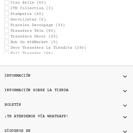
Ciao Bella
(60)
ITD Collection
(3)
Stamperia
(42)
Servilletas
(6)
Pinceles Decoupage
(33)
Transfers Tela
(85)
Transfers Decor
(25)
Rub On 49&Market
(5)
Deco Transfers La Tiendita
(250)
Full Transfer
(69)
Otros Decoupage
(10)
Laminas de seda
(258)
INFORMACIÓN
INFORMACIÓN SOBRE LA TIENDA
BOLETÍN
¡TE ATENDEMOS VÍA WHATSAPP!
SÍGUENOS EN