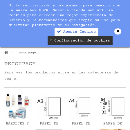
Sitio regularizado y programado para cumplir con
la nueva Ley GDPR. Nuestra tienda web utiliza
cookies para ofrecer una mejor experiencia de
usuario y le recomendamos que acepte su uso para
disfrutar plenamente de su navegación.
Acepto Cookies
Configuración de cookies
Decoupage
DECOUPAGE
Para ver los productos entra en las categorías de
abajo.
BARNICES Y
PAPEL DE
PAPEL DE
PAPEL DE
COLAS
ARROZ A3
ARROZ A4
ARROZ