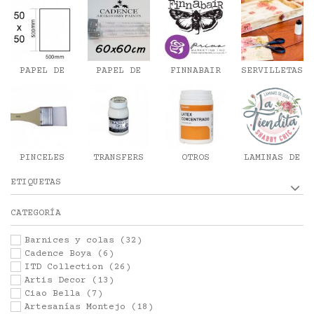
54/48X33
PAPEL DE
PAPEL DE
FINNABAIR
SERVILLETAS
ARROZ 50X50
ARROZ 60X60
TISSUE
ROLLO
PAPER
70X50CM
PINCELES
TRANSFERS
OTROS
LAMINAS DE
DECOUPAGE
DECOUPAGE
SEDA
ETIQUETAS
CATEGORÍA
Barnices y colas
(32)
Cadence Boya
(6)
ITD Collection
(26)
Artis Decor
(13)
Ciao Bella
(7)
Artesanías Montejo
(18)