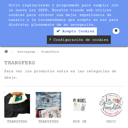
Sitio regularizado y programado para cumplir con
la nueva Ley GDPR. Nuestra tienda web utiliza
cookies para ofrecer una mejor experiencia de
usuario y le recomendamos que acepte su uso para
disfrutar plenamente de su navegación.
Acepto Cookies
Configuración de cookies
Decoupage
Transfers
TRANSFERS
Para ver los productos entra en las categorías de
abajo.
TRANSFERS
TRANSFERS
RUB ON
DECO
TELA
DECOR
49&MARKET
TRANSFERS