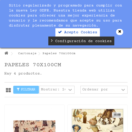
Sitio regularizado y programado para cumplir con
la nueva Ley GDPR. Nuestra tienda web utiliza
cookies para ofrecer una mejor experiencia de
usuario y le recomendamos que acepte su uso para
disfrutar plenamente de su navegación.
Acepto Cookies
Configuración de cookies
Cartonaje
Papeles 70x100cm
PAPELES 70X100CM
Hay 4 productos.
FILTRAR