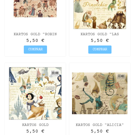
KARTOS GOLD "ROBIN
KARTOS GOLD "LAS
HOOD" 70X100CM
AVENTURAS DE PINOCHO"
5,50 €
5,50 €
70X100CM
COMPRAR
COMPRAR
KARTOS GOLD
KARTOS GOLD "ALICIA"
"BLANCANIEVES" 70X100CM
70X100CM
5,50 €
5,50 €