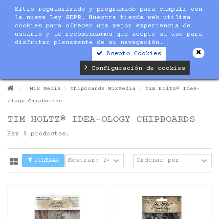
Sitio regularizado y programado para cumplir con
la nueva Ley GDPR. Nuestra tienda web utiliza
cookies para ofrecer una mejor experiencia de
usuario y le recomendamos que acepte su uso para
disfrutar plenamente de su navegación.
Acepto Cookies
Configuración de cookies
Mix Media
Chipboards MixMedia
Tim Holtz® Idea-
ology Chipboards
TIM HOLTZ® IDEA-OLOGY CHIPBOARDS
Hay 5 productos.
FILTRAR