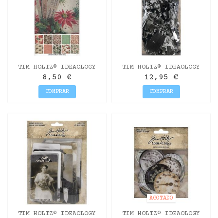
TIM HOLTZ® IDEAOLOGY
TIM HOLTZ® IDEAOLOGY
WORN WALLPAPER
PAPER DOLLS MINI
8,50 €
12,95 €
COMPRAR
COMPRAR
AGOTADO
TIM HOLTZ® IDEAOLOGY
TIM HOLTZ® IDEAOLOGY