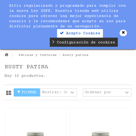
Sitio regularizado y programado para cumplir con
la nueva Ley GDPR. Nuestra tienda web utiliza
cookies para ofrecer una mejor experiencia de
usuario y le recomendamos que acepte su uso para
disfrutar plenamente de su navegación.
Acepto Cookies
Configuración de cookies
Pátinas y texturas
Rusty patina
RUSTY PATINA
Hay 10 productos.
FILTRAR