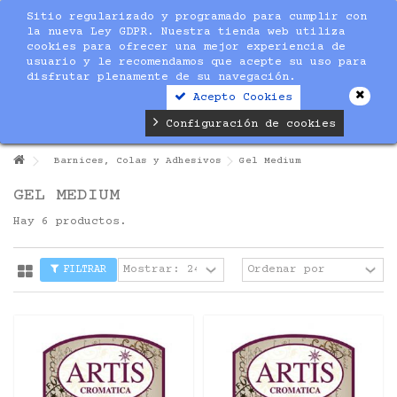
Sitio regularizado y programado para cumplir con
la nueva Ley GDPR. Nuestra tienda web utiliza
cookies para ofrecer una mejor experiencia de
usuario y le recomendamos que acepte su uso para
disfrutar plenamente de su navegación.
Acepto Cookies
Configuración de cookies
Barnices, Colas y Adhesivos
Gel Medium
GEL MEDIUM
Hay 6 productos.
FILTRAR