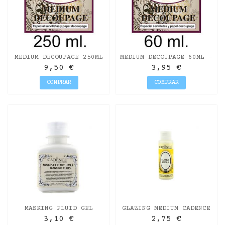
MEDIUM DECOUPAGE 250ML
MEDIUM DECOUPAGE 60ML -
- ARTIS CROMÁTICA
ARTIS CROMÁTICA
9,50 €
3,95 €
COMPRAR
COMPRAR
MASKING FLUID GEL
GLAZING MEDIUM CADENCE
ENMASCARADOR CADENCE
70ML
3,10 €
2,75 €