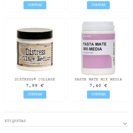
100ML
COMPRAR
COMPRAR
DISTRESS® COLLAGE
PASTA MATE MIX MEDIA
MEDIUM - CRAZING
(GEL MEDIUM) ARTIS
7,99 €
7,40 €
DECOR DE 250CC
COMPRAR
COMPRAR
ETIQUETAS