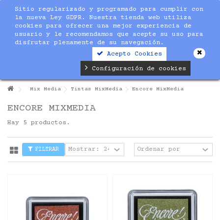
Sitio regularizado y programado para cumplir con
la nueva Ley GDPR. Nuestra tienda web utiliza
cookies para ofrecer una mejor experiencia de
usuario y le recomendamos que acepte su uso para
disfrutar plenamente de su navegación.
Acepto Cookies
Configuración de cookies
Mix Media
Tintas MixMedia
Encore MixMedia
ENCORE MIXMEDIA
Hay 5 productos.
FILTRAR