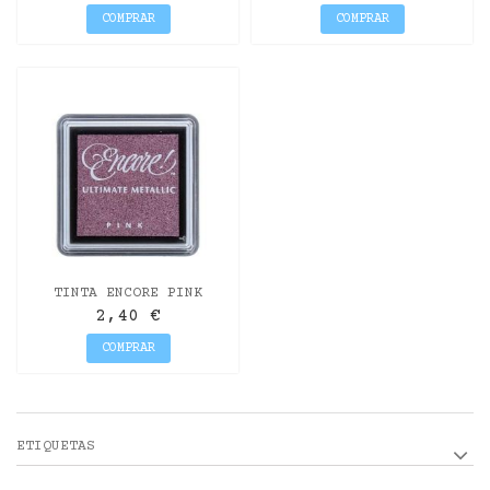
COMPRAR
COMPRAR
TINTA ENCORE PINK
METALLIC 12GR.
2,40 €
COMPRAR
ETIQUETAS