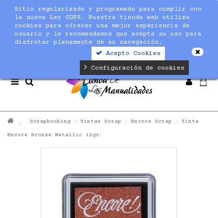
Sitio regularizado y programado para cumplir con
Notice
: Undefined index: max_amount in
la nueva Ley GDPR. Nuestra tienda web utiliza
/home/nuevaltm/public_html/modules/sequracheckout/lib/Se
cookies para ofrecer una mejor experiencia de
on line
19
usuario y le recomendamos que acepte su uso para
disfrutar plenamente de su navegación.
Acepto Cookies
Configuración de cookies
Scrapbooking
Tintas Scrap
Encore Scrap
Tinta
Encore Bronze Metallic 12gr.