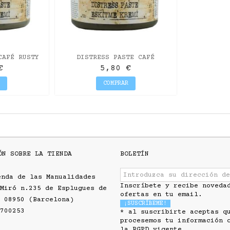
CAFÉ RUSTY
DISTRESS PASTE CAFÉ
EXPRESSO
€
5,80 €
R
COMPRAR
ÓN SOBRE LA TIENDA
BOLETÍN
enda de las Manualidades
Inscríbete y recibe noveda
Miró n.235 de Esplugues de
ofertas en tu email.
 08950 (Barcelona)
700253
* al suscribirte aceptas q
procesemos tu información 
la RGPD vigente.