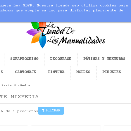
nueva Ley GDPR. Nuestra tienda web utiliza cookies para
cer realidad tus manualidades
ndamos que acepte su uso para disfrutar plenamente de
SCRAPBOOKING
DECOUPAGE
PÁTINAS Y TEXTURAS
ES
CARTONAJE
PINTURA
MOLDES
PINCELES
 Paste MixMedia
TE MIXMEDIA
FILTRAR
 6 de 6 productos