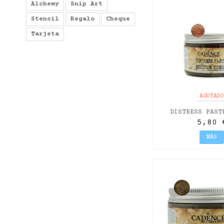
Alchemy
Snip Art
Stencil
Regalo
Cheque
Tarjeta
AGOTAD
DISTRESS PAST
ANTIGU
5,80 
MÁS