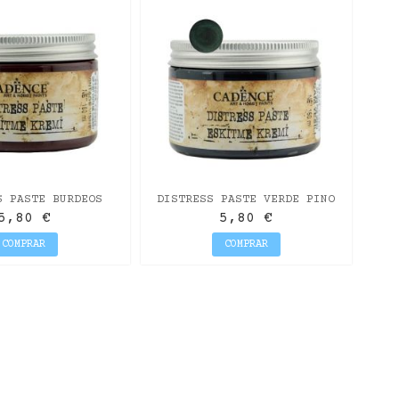
S PASTE BURDEOS
DISTRESS PASTE VERDE PINO
ANTIGUO
5,80 €
5,80 €
COMPRAR
COMPRAR