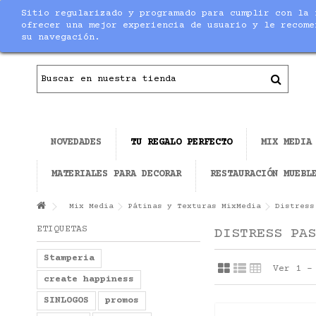
Sitio regularizado y programado para cumplir con la 
Contacto
|
Todo el material necesario para ha
ofrecer una mejor experiencia de usuario y le recome
su navegación.
NOVEDADES
TU REGALO PERFECTO
MIX MEDIA
MATERIALES PARA DECORAR
RESTAURACIÓN MUEBL
Mix Media
Pátinas y Texturas MixMedia
Distress
ETIQUETAS
DISTRESS PAS
Stamperia
Ver 1 -
create happiness
SINLOGOS
promos