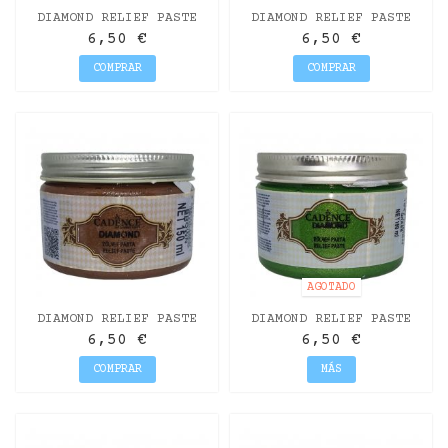
DIAMOND RELIEF PASTE
DIAMOND RELIEF PASTE
TURQUOISE 150ML
LILAC 150ML
6,50 €
6,50 €
COMPRAR
COMPRAR
AGOTADO
DIAMOND RELIEF PASTE
DIAMOND RELIEF PASTE
BROWN 150ML
GRASS 150ML
6,50 €
6,50 €
COMPRAR
MÁS