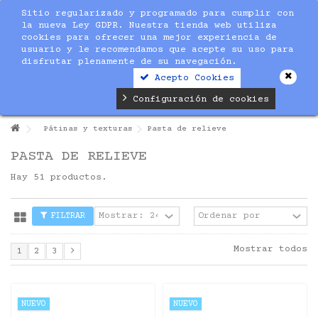
Sitio regularizado y programado para cumplir con
la nueva Ley GDPR. Nuestra tienda web utiliza
cookies para ofrecer una mejor experiencia de
usuario y le recomendamos que acepte su uso para
disfrutar plenamente de su navegación.
Acepto Cookies
Configuración de cookies
Pátinas y texturas
Pasta de relieve
PASTA DE RELIEVE
Hay 51 productos.
FILTRAR
Mostrar todos
1
2
3
NUEVO
NUEVO