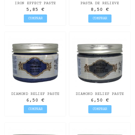
IRON EFFECT PASTE
PASTA DE RELIEVE
CRACKLE
5,85 €
8,50 €
COMPRAR
COMPRAR
DIAMOND RELIEF PASTE
DIAMOND RELIEF PASTE
DARK BLUE 150ML
LEAD 150ML
6,50 €
6,50 €
COMPRAR
COMPRAR