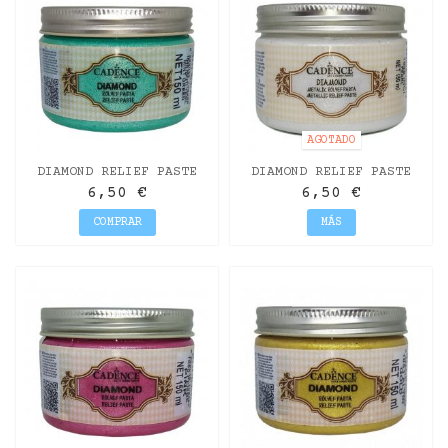
AGOTADO
DIAMOND RELIEF PASTE
DIAMOND RELIEF PASTE
MINT GREEN 150ML
PEARL150ML
6,50 €
6,50 €
COMPRAR
MÁS