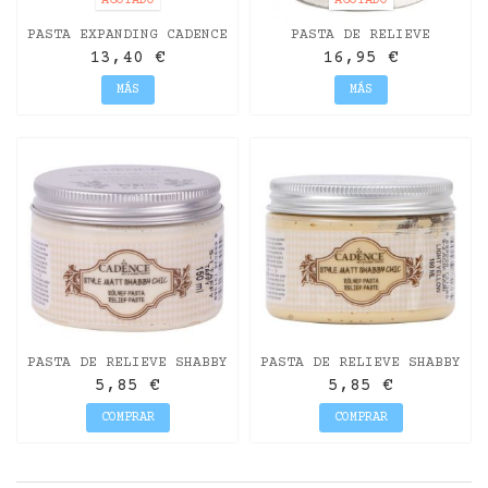
AGOTADO
AGOTADO
PASTA EXPANDING CADENCE
PASTA DE RELIEVE
150ML
TEXTURE GRANO CADENCE
13,40 €
16,95 €
500ML
MÁS
MÁS
PASTA DE RELIEVE SHABBY
PASTA DE RELIEVE SHABBY
CHIC MATE TAFFY CADENCE
CHIC MATE AMARILLO
5,85 €
5,85 €
150ML
CLARO CADENCE...
COMPRAR
COMPRAR