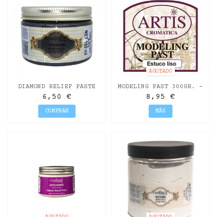
AGOTADO
DIAMOND RELIEF PASTE
MODELING PAST 300GR. -
BLACK 150ML
ARTIS CROMÁTICA
6,50 €
8,95 €
COMPRAR
MÁS