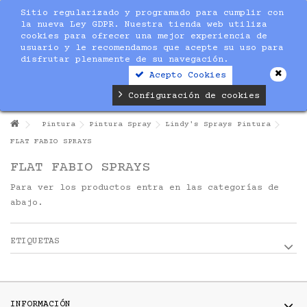
Sitio regularizado y programado para cumplir con
la nueva Ley GDPR. Nuestra tienda web utiliza
cookies para ofrecer una mejor experiencia de
usuario y le recomendamos que acepte su uso para
disfrutar plenamente de su navegación.
Acepto Cookies
Configuración de cookies
Pintura
Pintura Spray
Lindy's Sprays Pintura
FLAT FABIO SPRAYS
FLAT FABIO SPRAYS
Para ver los productos entra en las categorías de
abajo.
ETIQUETAS
INFORMACIÓN