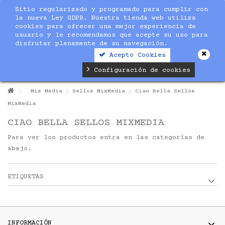
Sitio regularizado y programado para cumplir con
la nueva Ley GDPR. Nuestra tienda web utiliza
cookies para ofrecer una mejor experiencia de
usuario y le recomendamos que acepte su uso para
disfrutar plenamente de su navegación.
Acepto Cookies
Configuración de cookies
Mix Media
Sellos MixMedia
Ciao Bella Sellos
MixMedia
CIAO BELLA SELLOS MIXMEDIA
Para ver los productos entra en las categorías de
abajo.
ETIQUETAS
INFORMACIÓN