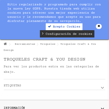
Sitio regularizado y programado para cumplir con
la nueva Ley GDPR. Nuestra tienda web utiliza
cookies para ofrecer una mejor experiencia de
usuario y le recomendamos que acepte su uso para
disfrutar plenamente de su navegación.
Acepto Cookies
Configuración de cookies
Herramientas
Troqueles
Troqueles Craft & You
Design
TROQUELES CRAFT & YOU DESIGN
Para ver los productos entra en las categorías de
abajo.
ETIQUETAS
INFORMACIÓN