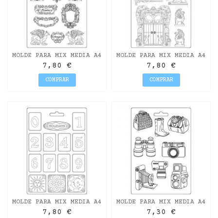
MOLDE PARA MIX MEDIA A4
MOLDE PARA MIX MEDIA A4
FANTASY WORLD
MAGIC FOREST "PORTA ED
7,80 €
7,80 €
"ELEMENTOS" STAMPERIA
ELEMENTI"...
COMPRAR
COMPRAR
MOLDE PARA MIX MEDIA A4
MOLDE PARA MIX MEDIA A4
BLUE DREAM"NUMERI"
OUR WAY "TRAVEL
7,80 €
7,30 €