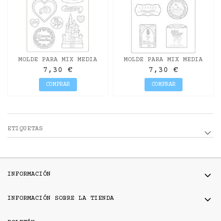
MOLDE PARA MIX MEDIA
MOLDE PARA MIX MEDIA
SLEEPING BEAUTY
"LAVANDA" STAMPERIA
7,30 €
7,30 €
"CASTILLO Y PASTEL"...
COMPRAR
COMPRAR
ETIQUETAS
INFORMACIÓN
INFORMACIÓN SOBRE LA TIENDA