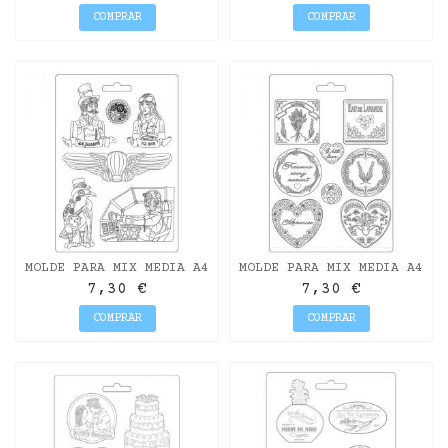
STAMPERIA
ACCESSORIES"...
COMPRAR
COMPRAR
MOLDE PARA MIX MEDIA A4
MOLDE PARA MIX MEDIA A4
SIR VAGAOND AVIATOR
PROVENCE "PLATES AND
7,30 €
7,30 €
"FLY HIGH"...
HEARTS"...
COMPRAR
COMPRAR