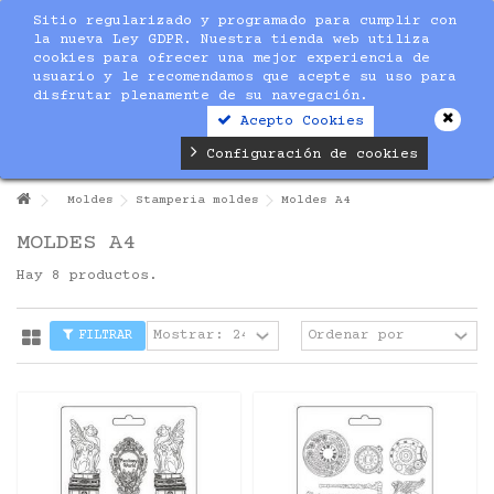
Sitio regularizado y programado para cumplir con
la nueva Ley GDPR. Nuestra tienda web utiliza
cookies para ofrecer una mejor experiencia de
usuario y le recomendamos que acepte su uso para
disfrutar plenamente de su navegación.
Acepto Cookies
Configuración de cookies
Moldes
Stamperia moldes
Moldes A4
MOLDES A4
Hay 8 productos.
FILTRAR