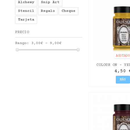
Alchemy
Snip Art
Stencil
Regalo
Cheque
Tarjeta
PRECIO
Rango:
3,00€ - 9,00€
AGOTAD
COLOUR ON - YE
4,50 
MÁS