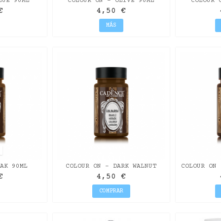
LUE 90ML
COLOUR ON - OLIVE 90ML
COLOUR 
€
4,50 €
MÁS
O
AK 90ML
COLOUR ON - DARK WALNUT
COLOUR ON 
90ML
€
4,50 €
COMPRAR