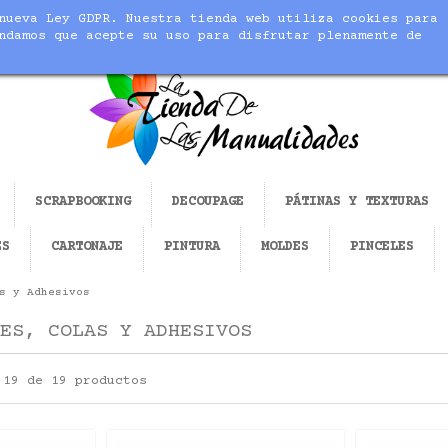
nueva Ley GDPR. Nuestra tienda web utiliza cookies para
cer realidad tus manualidades
ndamos que acepte su uso para disfrutar plenamente de
SCRAPBOOKING
DECOUPAGE
PÁTINAS Y TEXTURAS
ES
CARTONAJE
PINTURA
MOLDES
PINCELES
s y Adhesivos
ES, COLAS Y ADHESIVOS
 19 de 19 productos