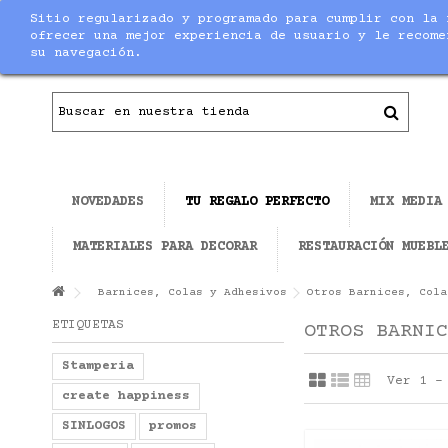
Sitio regularizado y programado para cumplir con la 
Contacto
|
Todo el material necesario para ha
ofrecer una mejor experiencia de usuario y le recome
su navegación.
NOVEDADES
TU REGALO PERFECTO
MIX MEDIA
MATERIALES PARA DECORAR
RESTAURACIÓN MUEBL
Barnices, Colas y Adhesivos
Otros Barnices, Cola
ETIQUETAS
OTROS BARNIC
Stamperia
Ver 1 -
create happiness
SINLOGOS
promos