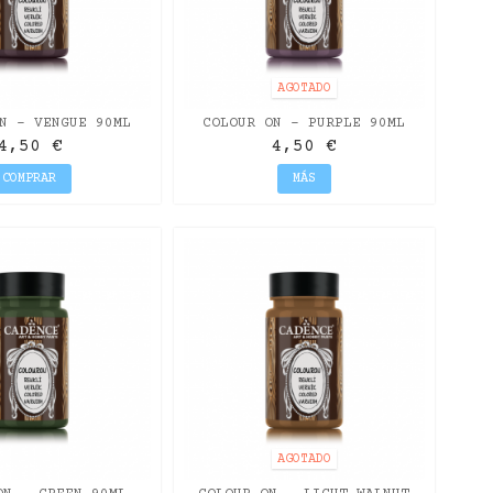
AGOTADO
N - VENGUE 90ML
COLOUR ON - PURPLE 90ML
4,50 €
4,50 €
COMPRAR
MÁS
AGOTADO