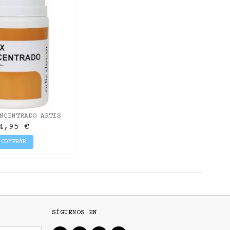
NCENTRADO ARTIS
COR 250ML
4,95 €
COMPRAR
SÍGUENOS EN