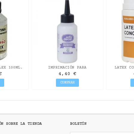
LEX 100ML.
IMPRIMACIÓN PARA
LATEX CO
SUBLIMACIÓN 125CC
DE
€
4,40 €
R
COMPRAR
ÓN SOBRE LA TIENDA
BOLETÍN