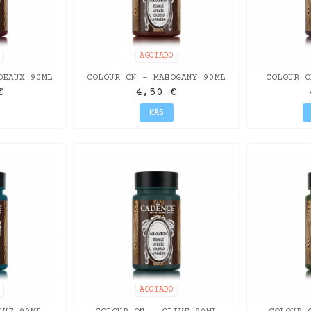
O
AGOTADO
DEAUX 90ML
COLOUR ON - MAHOGANY 90ML
COLOUR O
€
4,50 €
MÁS
O
AGOTADO