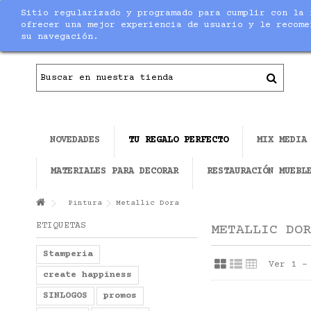
Sitio regularizado y programado para cumplir con la 
Contacto
|
Todo el material necesario para ha
ofrecer una mejor experiencia de usuario y le recome
su navegación.
NOVEDADES
TU REGALO PERFECTO
MIX MEDIA
MATERIALES PARA DECORAR
RESTAURACIÓN MUEBL
Pintura
Metallic Dora
ETIQUETAS
METALLIC DOR
Stamperia
Ver 1 -
create happiness
SINLOGOS
promos