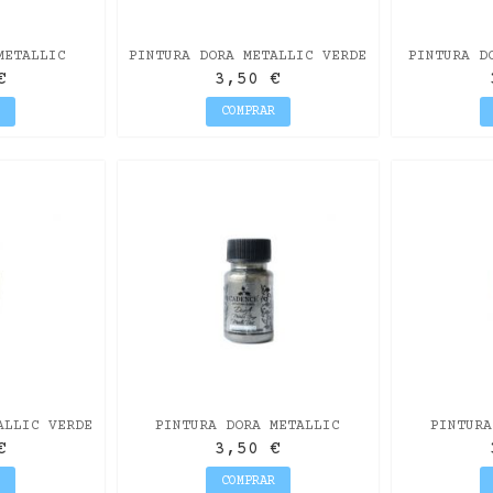
METALLIC
PINTURA DORA METALLIC VERDE
PINTURA D
0ML
50ML
€
3,50 €
R
COMPRAR
ALLIC VERDE
PINTURA DORA METALLIC
PINTURA
ML
ANTRACITA 50ML
ALGODÓN
€
3,50 €
R
COMPRAR