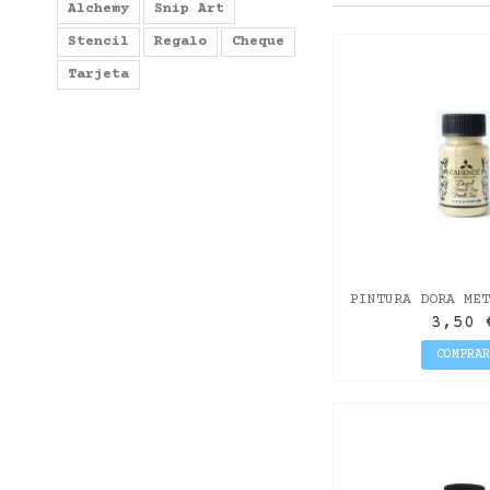
Alchemy
Snip Art
Stencil
Regalo
Cheque
Tarjeta
PINTURA DORA MET
BLANCO" 5
3,50 
COMPRA