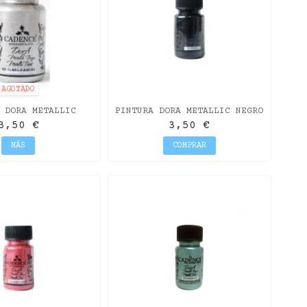
AGOTADO
 DORA METALLIC
PINTURA DORA METALLIC NEGRO
MANTE 50ML
50ML
3,50 €
3,50 €
MÁS
COMPRAR