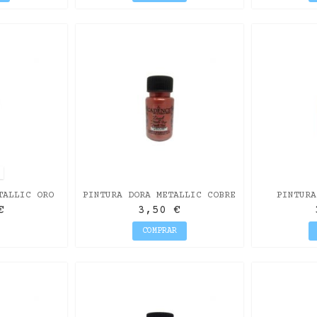
O
TALLIC ORO
PINTURA DORA METALLIC COBRE
PINTURA
ML
ANTIGUO 50ML
NARANJA
€
3,50 €
COMPRAR