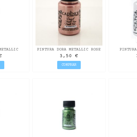
METALLIC
PINTURA DORA METALLIC ROSE
PINTURA
RA
GOLD 50ML
DIA
€
3,50 €
R
COMPRAR