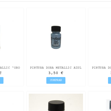
ALLIC "ORO
PINTURA DORA METALLIC AZUL
PINTURA D
0ML
CLARO
€
3,50 €
R
COMPRAR