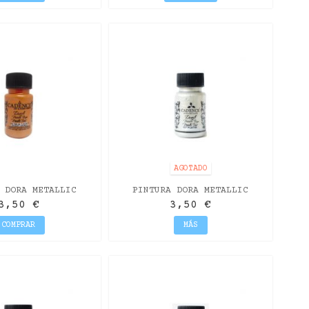
AGOTADO
 DORA METALLIC
PINTURA DORA METALLIC
 BRILLANTE 50ML
PLATINO 50ML
3,50 €
3,50 €
COMPRAR
MÁS