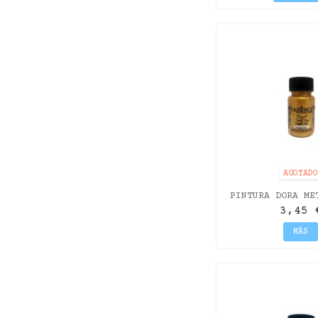
AGOTAD
PINTURA DORA ME
MAYA 50
3,45 
MÁS