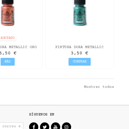
AGOTADO
ORA METALLIC ORO
PINTURA DORA METALLIC
ABRIO 50ML
ESMERALDA 50ML
3,50 €
3,50 €
MÁS
COMPRAR
Mostrar todos
SÍGUENOS EN