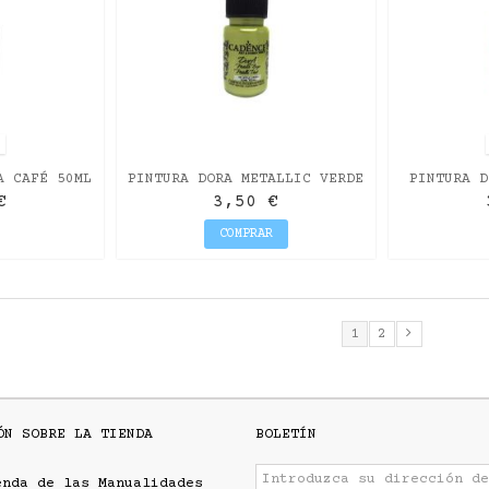
O
A CAFÉ 50ML
PINTURA DORA METALLIC VERDE
PINTURA D
MANZANA 50ML
CIN
€
3,50 €
COMPRAR
1
2
ÓN SOBRE LA TIENDA
BOLETÍN
enda de las Manualidades