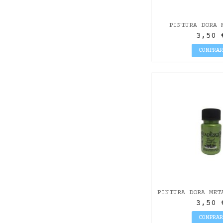
PINTURA DORA 
CASTAÑO 5
3,50 
COMPRA
PINTURA DORA MET
VIVO 50
3,50 
COMPRA