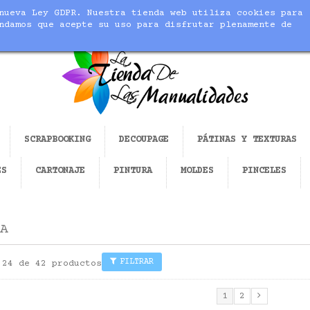
nueva Ley GDPR. Nuestra tienda web utiliza cookies para
cer realidad tus manualidades
ndamos que acepte su uso para disfrutar plenamente de
SCRAPBOOKING
DECOUPAGE
PÁTINAS Y TEXTURAS
ES
CARTONAJE
PINTURA
MOLDES
PINCELES
A
FILTRAR
 24 de 42 productos
1
2