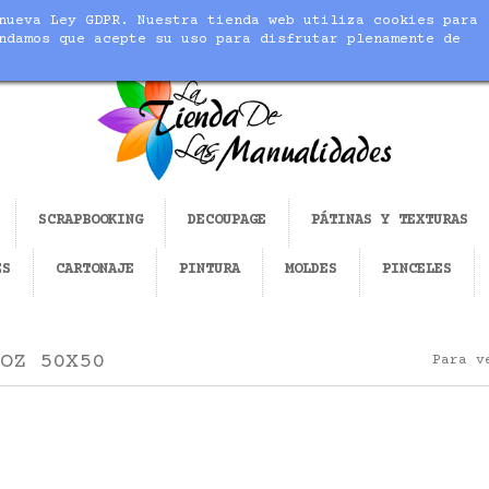
nueva Ley GDPR. Nuestra tienda web utiliza cookies para
cer realidad tus manualidades
ndamos que acepte su uso para disfrutar plenamente de
SCRAPBOOKING
DECOUPAGE
PÁTINAS Y TEXTURAS
ES
CARTONAJE
PINTURA
MOLDES
PINCELES
OZ 50X50
Para v