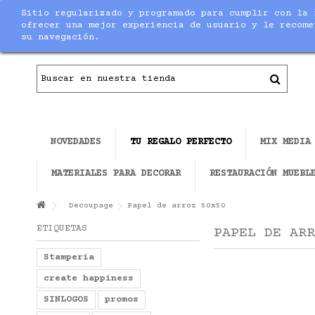
Sitio regularizado y programado para cumplir con la 
Contacto
|
Todo el material necesario para ha
ofrecer una mejor experiencia de usuario y le recome
su navegación.
NOVEDADES
TU REGALO PERFECTO
MIX MEDIA
MATERIALES PARA DECORAR
RESTAURACIÓN MUEBL
Decoupage
Papel de arroz 50x50
ETIQUETAS
PAPEL DE ARR
Stamperia
create happiness
SINLOGOS
promos