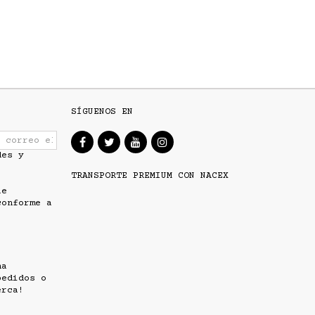
SÍGUENOS EN
des y
TRANSPORTE PREMIUM CON NACEX
ue
conforme a
!
na
pedidos o
erca!