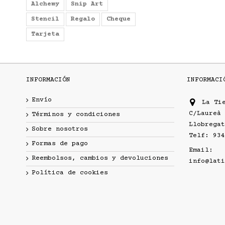
Alchemy
Snip Art
Stencil
Regalo
Cheque
Tarjeta
INFORMACIÓN
INFORMACI
Envío
La Ti
C/Laureà 
Términos y condiciones
Llobregat
Sobre nosotros
Telf: 934
Formas de pago
Email:
Reembolsos, cambios y devoluciones
info@lati
Política de cookies