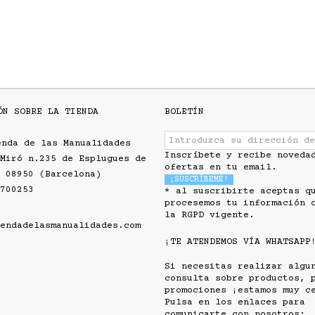
ÓN SOBRE LA TIENDA
BOLETÍN
enda de las Manualidades
Inscríbete y recibe noveda
Miró n.235 de Esplugues de
ofertas en tu email.
 08950 (Barcelona)
700253
* al suscribirte aceptas q
procesemos tu información 
la RGPD vigente.
endadelasmanualidades.com
¡TE ATENDEMOS VÍA WHATSAPP
Si necesitas realizar algu
consulta sobre productos, 
promociones ¡estamos muy c
Pulsa en los enlaces para
comunicarte con nosotros: