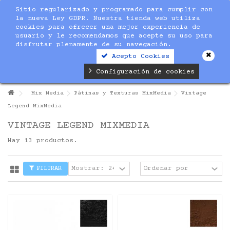
Sitio regularizado y programado para cumplir con
la nueva Ley GDPR. Nuestra tienda web utiliza
cookies para ofrecer una mejor experiencia de
usuario y le recomendamos que acepte su uso para
disfrutar plenamente de su navegación.
Acepto Cookies
Configuración de cookies
Mix Media
Pátinas y Texturas MixMedia
Vintage
Legend MixMedia
VINTAGE LEGEND MIXMEDIA
Hay 13 productos.
FILTRAR