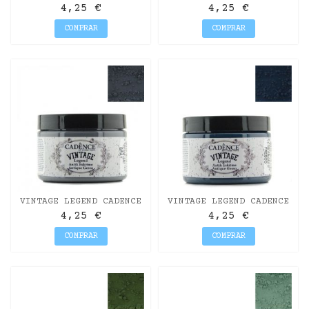
VISÓN 150ML
PIZARRA OSCURO 150ML
4,25 €
4,25 €
COMPRAR
COMPRAR
VINTAGE LEGEND CADENCE
VINTAGE LEGEND CADENCE
GRIS 150ML
FRESCO 150ML
4,25 €
4,25 €
COMPRAR
COMPRAR