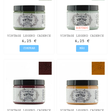
AGOTADO
VINTAGE LEGEND CADENCE
VINTAGE LEGEND CADENCE
VERDE HOJA 150ML
VERDE MOHO 150ML
4,25 €
4,25 €
COMPRAR
MÁS
VINTAGE LEGEND CADENCE
VINTAGE LEGEND CADENCE