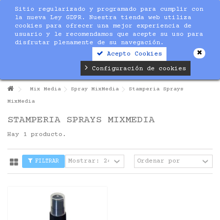
Sitio regularizado y programado para cumplir con
la nueva Ley GDPR. Nuestra tienda web utiliza
cookies para ofrecer una mejor experiencia de
usuario y le recomendamos que acepte su uso para
disfrutar plenamente de su navegación.
Acepto Cookies
Configuración de cookies
Mix Media
Spray MixMedia
Stamperia Sprays
MixMedia
STAMPERIA SPRAYS MIXMEDIA
Hay 1 producto.
FILTRAR