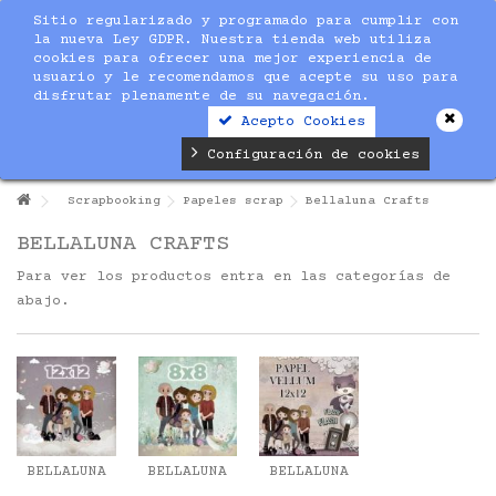
Sitio regularizado y programado para cumplir con
la nueva Ley GDPR. Nuestra tienda web utiliza
cookies para ofrecer una mejor experiencia de
usuario y le recomendamos que acepte su uso para
disfrutar plenamente de su navegación.
Acepto Cookies
Configuración de cookies
Scrapbooking
Papeles scrap
Bellaluna Crafts
BELLALUNA CRAFTS
Para ver los productos entra en las categorías de
abajo.
BELLALUNA
BELLALUNA
BELLALUNA
12X12
8X8
VELUM