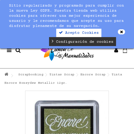
Sitio regularizado y programado para cumplir con
Notice
: Undefined index: max_amount in
la nueva Ley GDPR. Nuestra tienda web utiliza
/home/nuevaltm/public_html/modules/sequracheckout/lib/Se
cookies para ofrecer una mejor experiencia de
on line
19
usuario y le recomendamos que acepte su uso para
disfrutar plenamente de su navegación.
Acepto Cookies
Configuración de cookies
Scrapbooking
Tintas Scrap
Encore Scrap
Tinta
Encore Honeydew Metallic 12gr.