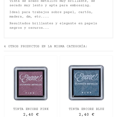
Tinta de acabo metálico muy brillante, de
secado muy lento y apta para embossing.
Ideal para trabajos sobre papel, cartón,
madera, dm, etc....
Resultados brillantes y elegante en papels
negros y oscuros...
4 OTROS PRODUCTOS EN LA MISMA CATEGORÍA:
TINTA ENCORE PINK
TINTA ENCORE BLUE
METALLIC 12GR.
METALLIC 12GR.
2,40 €
2,40 €