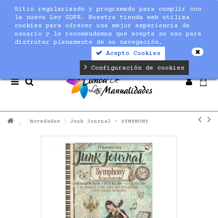
Sitio regularizado y programado para cumplir con
Notice
: Undefined index: max_amount in
la nueva Ley GDPR. Nuestra tienda web utiliza
/home/nuevaltm/public_html/modules/sequracheckout/lib/Se
cookies para ofrecer una mejor experiencia de
on line
19
usuario y le recomendamos que acepte su uso para
disfrutar plenamente de su navegación.
Acepto Cookies
Configuración de cookies
Novedades
Junk Journal - SYMPHONY