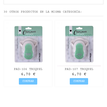
30 OTROS PRODUCTOS EN LA MISMA CATEGORÍA:
PAD-106 TROQUEL
PAD-107 TROQUEL
ESQUINA CON RANURA
ESQUINA CON RANURA
6,70 €
6,70 €
RECTA
CURVA
COMPRAR
COMPRAR