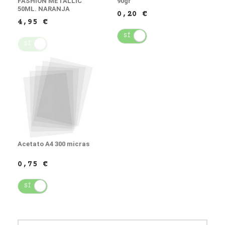
FASHION METALLIC
90gr
50ML. NARANJA
0,20 €
4,95 €
SÍ
NO
SÍ
NO
Acetato A4 300 micras
0,75 €
SÍ
NO