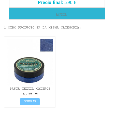
Precio final:
5,90 €
AÑADIR
1 OTRO PRODUCTO EN LA MISMA CATEGORÍA:
PASTA TÉXTIL CADENCE
FASHION METALLIC 50ML.
4,95 €
AZUL SAX
COMPRAR