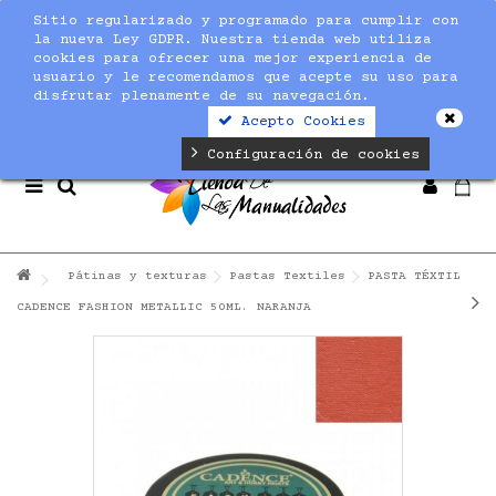
Sitio regularizado y programado para cumplir con
Notice
: Undefined index: max_amount in
la nueva Ley GDPR. Nuestra tienda web utiliza
/home/nuevaltm/public_html/modules/sequracheckout/lib/Se
cookies para ofrecer una mejor experiencia de
on line
19
usuario y le recomendamos que acepte su uso para
disfrutar plenamente de su navegación.
Acepto Cookies
Configuración de cookies
Pátinas y texturas
Pastas Textiles
PASTA TÉXTIL
CADENCE FASHION METALLIC 50ML. NARANJA