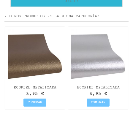
AÑADIR
2 OTROS PRODUCTOS EN LA MISMA CATEGORÍA:
ECOPIEL METALIZADA
ECOPIEL METALIZADA
33X50CM ORO ANTIGUO
33X50CM PLATA
3,95 €
3,95 €
COMPRAR
COMPRAR