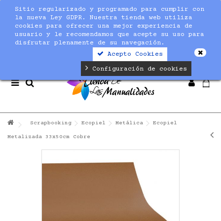
Sitio regularizado y programado para cumplir con
Notice
: Undefined index: max_amount in
la nueva Ley GDPR. Nuestra tienda web utiliza
/home/nuevaltm/public_html/modules/sequracheckout/lib/Se
cookies para ofrecer una mejor experiencia de
on line
19
usuario y le recomendamos que acepte su uso para
disfrutar plenamente de su navegación.
Acepto Cookies
Configuración de cookies
Scrapbooking
Ecopiel
Metálica
Ecopiel
Metalizada 33x50cm Cobre