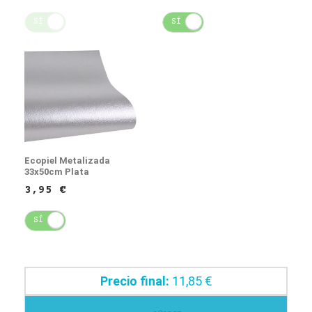
SÍ
NO
SÍ
NO
Ecopiel Metalizada
33x50cm Plata
3,95 €
SÍ
NO
Precio final:
11,85 €