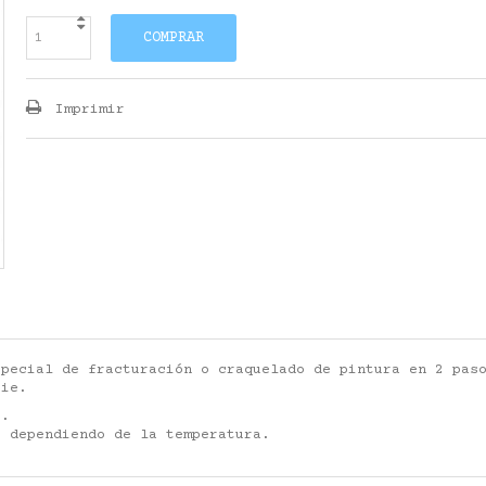
COMPRAR
Imprimir
special de fracturación o craquelado de pintura en 2 pas
cie.
2.
s dependiendo de la temperatura.