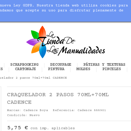
nueva Ley GDPR. Nuestra tienda web utiliza cookies para
blic_html/modules/sequracheckout/lib/SequracheckoutPreQu
ndamos que acepte su uso para disfrutar plenamente de
cer realidad tus manualidades
SCRAPBOOKING
DECOUPAGE
PÁTINAS Y TEXTURAS
ES
CARTONAJE
PINTURA
MOLDES
PINCELES
uelador 2 pasos 70ml+70ml CADENCE
CRAQUELADOR 2 PASOS 70ML+70ML
CADENCE
Marcas:
Cadence Boya
Referencia:
Cadence 888901
Condición:
Nuevo
5,75 €
con imp. aplicables