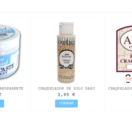
FUE
ANSPARENTE
CRAQUELADOR UN SOLO PASO
CRAQUELADO
 150ML
CADENCE
ARTI
€
2,95 €
COMPRAR