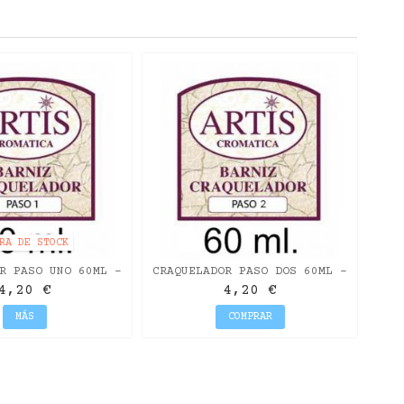
RA DE STOCK
R PASO UNO 60ML -
CRAQUELADOR PASO DOS 60ML -
S CROMÁTICA
ARTIS CROMÁTICA
4,20 €
4,20 €
MÁS
COMPRAR