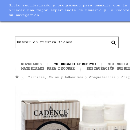
Sitio regularizado y programado para cumplir con la 
Notice
: Undefined index: max_amount in
/home/nuevaltm/pu
ofrecer una mejor experiencia de usuario y le recome
su navegación.
Contacto
|
Todo el material necesario para ha
NOVEDADES
TU REGALO PERFECTO
MIX MEDIA
MATERIALES PARA DECORAR
RESTAURACIÓN MUEBL
Barnices, Colas y Adhesivos
Craqueladores
Craq