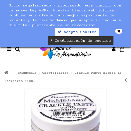
Sitio regularizado y programado para cumplir con
Notice
: Undefined index: max_amount in
la nueva Ley GDPR. Nuestra tienda web utiliza
/home/nuevaltm/public_html/modules/sequracheckout/lib/Se
cookies para ofrecer una mejor experiencia de
on line
19
usuario y le recomendamos que acepte su uso para
disfrutar plenamente de su navegación.
Acepto Cookies
Configuración de cookies
Stamperia
Craqueladores
Crackle Paste blanca de
Stamperia 150ml