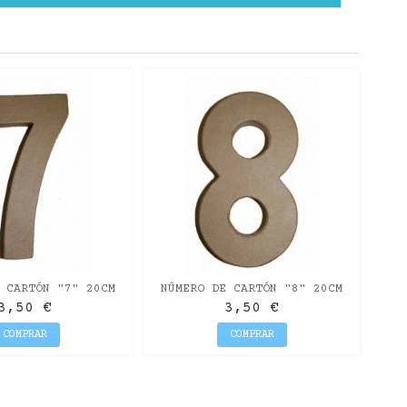
NÚ
 CARTÓN "7" 20CM
NÚMERO DE CARTÓN "8" 20CM
3,50 €
3,50 €
COMPRAR
COMPRAR