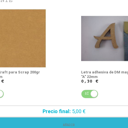
ENTE
Kraft para Scrap 200gr
Letra adhesiva de DM ma
cm
"A" 22mm
 €
0,30 €
NO
SÍ
NO
Precio final:
5,00 €
AÑADIR