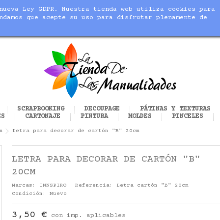
nueva Ley GDPR. Nuestra tienda web utiliza cookies para
blic_html/modules/sequracheckout/lib/SequracheckoutPreQu
ndamos que acepte su uso para disfrutar plenamente de
cer realidad tus manualidades
SCRAPBOOKING
DECOUPAGE
PÁTINAS Y TEXTURAS
ES
CARTONAJE
PINTURA
MOLDES
PINCELES
m
Letra para decorar de cartón "B" 20cm
LETRA PARA DECORAR DE CARTÓN "B"
20CM
Marcas:
INNSPIRO
Referencia:
Letra cartón "B" 20cm
Condición:
Nuevo
3,50 €
con imp. aplicables