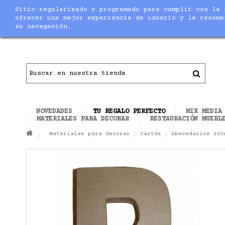
Sitio regularizado y programado para cumplir con la 
Notice
: Undefined index: max_amount in
/home/nuevaltm/pu
ofrecer una mejor experiencia de usuario y le recome
su navegación.
Contacto
|
Todo el material necesario para ha
NOVEDADES
TU REGALO PERFECTO
MIX MEDIA
MATERIALES PARA DECORAR
RESTAURACIÓN MUEBL
Materiales para decorar
Cartón
Abecedarios 20c