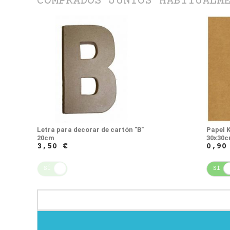
COMPRADOS JUNTOS HABITUALM
Letra para decorar de cartón "B"
Papel 
20cm
30x30
3,50 €
0,90
SÍ
NO
SÍ