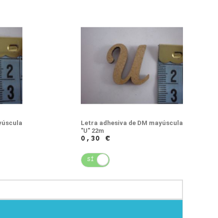
yúscula
Letra adhesiva de DM mayúscula
"U" 22m
0,30 €
SÍ
NO