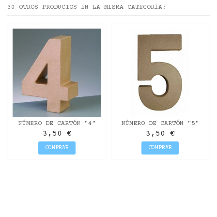
30 OTROS PRODUCTOS EN LA MISMA CATEGORÍA:
NÚMERO DE CARTÓN "4"
NÚMERO DE CARTÓN "5"
20CM
20CM
3,50 €
3,50 €
COMPRAR
COMPRAR