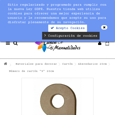
Sitio regularizado y programado para cumplir con
Notice
: Undefined index: max_amount in
la nueva Ley GDPR. Nuestra tienda web utiliza
/home/nuevaltm/public_html/modules/sequracheckout/lib/Se
cookies para ofrecer una mejor experiencia de
on line
19
usuario y le recomendamos que acepte su uso para
disfrutar plenamente de su navegación.
Acepto Cookies
Configuración de cookies
Materiales para decorar
Cartón
Abecedarios 20cm
Número de cartón "9" 20cm