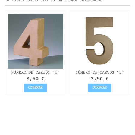
30 OTROS PRODUCTOS EN LA MISMA CATEGORÍA:
NÚMERO DE CARTÓN "4"
NÚMERO DE CARTÓN "5"
20CM
20CM
3,50 €
3,50 €
COMPRAR
COMPRAR