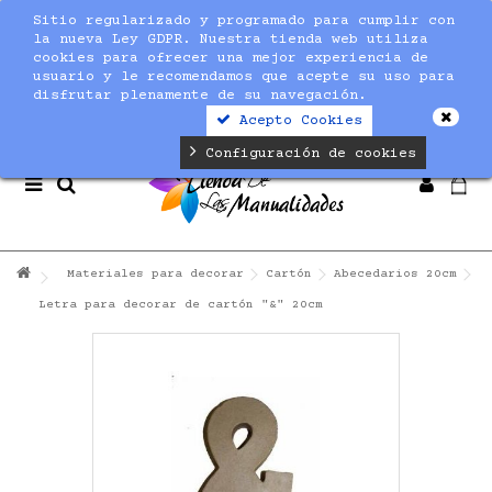
Sitio regularizado y programado para cumplir con
Notice
: Undefined index: max_amount in
la nueva Ley GDPR. Nuestra tienda web utiliza
/home/nuevaltm/public_html/modules/sequracheckout/lib/Se
cookies para ofrecer una mejor experiencia de
on line
19
usuario y le recomendamos que acepte su uso para
disfrutar plenamente de su navegación.
Acepto Cookies
Configuración de cookies
Materiales para decorar
Cartón
Abecedarios 20cm
Letra para decorar de cartón "&" 20cm