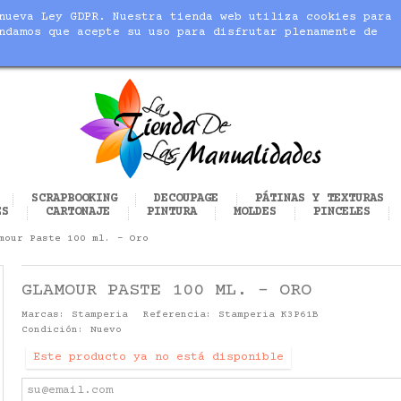
nueva Ley GDPR. Nuestra tienda web utiliza cookies para
blic_html/modules/sequracheckout/lib/SequracheckoutPreQu
ndamos que acepte su uso para disfrutar plenamente de
cer realidad tus manualidades
SCRAPBOOKING
DECOUPAGE
PÁTINAS Y TEXTURAS
ES
CARTONAJE
PINTURA
MOLDES
PINCELES
mour Paste 100 ml. - Oro
GLAMOUR PASTE 100 ML. - ORO
Marcas:
Stamperia
Referencia:
Stamperia K3P61B
Condición:
Nuevo
Este producto ya no está disponible