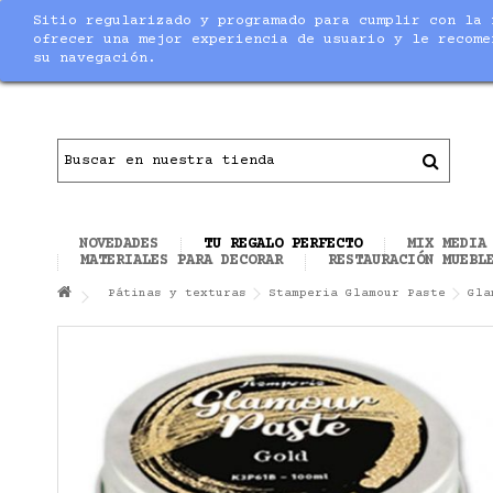
Sitio regularizado y programado para cumplir con la 
Notice
: Undefined index: max_amount in
/home/nuevaltm/pu
ofrecer una mejor experiencia de usuario y le recome
su navegación.
Contacto
|
Todo el material necesario para ha
NOVEDADES
TU REGALO PERFECTO
MIX MEDIA
MATERIALES PARA DECORAR
RESTAURACIÓN MUEBL
Pátinas y texturas
Stamperia Glamour Paste
Gla