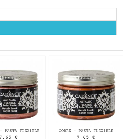
P
M
- PASTA FLEXIBLE
COBRE - PASTA FLEXIBLE
A CADENCE 150ML
METÁLICA CADENCE 150ML
7,65 €
7,65 €