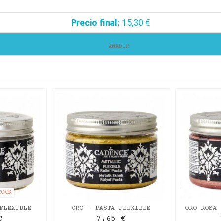
Precio final:
15,30 €
AÑADIR
TOCK
FLEXIBLE
ORO - PASTA FLEXIBLE
ORO ROSA 
CE 150ML
METÁLICA CADENCE 150ML
METÁLIC
€
7,65 €