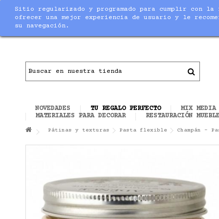
Sitio regularizado y programado para cumplir con la 
Notice
: Undefined index: max_amount in
/home/nuevaltm/pu
ofrecer una mejor experiencia de usuario y le recome
su navegación.
Contacto
|
Todo el material necesario para ha
NOVEDADES
TU REGALO PERFECTO
MIX MEDIA
MATERIALES PARA DECORAR
RESTAURACIÓN MUEBL
Pátinas y texturas
Pasta flexible
Champán - Pa