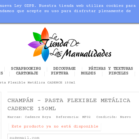
nueva Ley GDPR. Nuestra tienda web utiliza cookies para
blic_html/modules/sequracheckout/lib/SequracheckoutPreQu
ndamos que acepte su uso para disfrutar plenamente de
cer realidad tus manualidades
SCRAPBOOKING
DECOUPAGE
PÁTINAS Y TEXTURAS
ES
CARTONAJE
PINTURA
MOLDES
PINCELES
sta Flexible Metálica CADENCE 150ml
CHAMPÁN - PASTA FLEXIBLE METÁLICA
CADENCE 150ML
Marcas:
Cadence Boya
Referencia:
MF02
Condición:
Nuevo
Este producto ya no está disponible