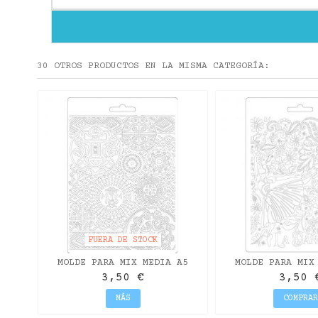
30 OTROS PRODUCTOS EN LA MISMA CATEGORÍA:
 -
S
FUERA DE STOCK
MOLDE PARA MIX MEDIA A5
MOLDE PARA MIX
AMAZONIA "TEXTURE"
PASSION "DANCER"
3,50 €
3,50 
STAMPERIA
MÁS
COMPRAR