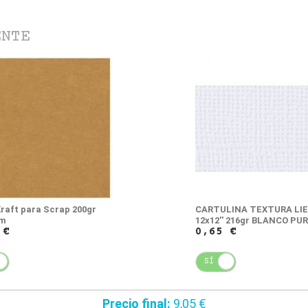
ENTE
Kraft para Scrap 200gr
CARTULINA TEXTURA LI
cm
12x12'' 216gr BLANCO PU
 €
0,65 €
NO
SÍ
NO
Precio final:
9,05 €