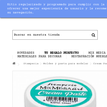
Sitio regularizado y programado para cumplir con la 
Notice
: Undefined index: max_amount in
/home/nuevaltm/pu
ofrecer una mejor experiencia de usuario y le recome
su navegación.
Contacto
|
Todo el material necesario para ha
NOVEDADES
TU REGALO PERFECTO
MIX MEDIA
MATERIALES PARA DECORAR
RESTAURACIÓN MUEBL
Stamperia
Moldes y pasta para modelar
Cream Pa