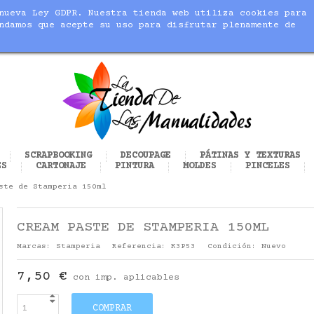
nueva Ley GDPR. Nuestra tienda web utiliza cookies para
blic_html/modules/sequracheckout/lib/SequracheckoutPreQu
ndamos que acepte su uso para disfrutar plenamente de
cer realidad tus manualidades
SCRAPBOOKING
DECOUPAGE
PÁTINAS Y TEXTURAS
ES
CARTONAJE
PINTURA
MOLDES
PINCELES
ste de Stamperia 150ml
CREAM PASTE DE STAMPERIA 150ML
Marcas:
Stamperia
Referencia:
K3P53
Condición:
Nuevo
7,50 €
con imp. aplicables
COMPRAR