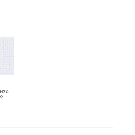
ENZO
RO