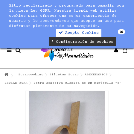
Sitio regularizado y programado para cumplir con
Notice
: Undefined index: max_amount in
la nueva Ley GDPR. Nuestra tienda web utiliza
/home/nuevaltm/public_html/modules/sequracheckout/lib/Se
cookies para ofrecer una mejor experiencia de
on line
19
usuario y le recomendamos que acepte su uso para
disfrutar plenamente de su navegación.
Acepto Cookies
Configuración de cookies
Scrapbooking
Siluetas Scrap
ABECEDARIOS
LETRAS 30MM
Letra adhesiva clasica de DM minúscula "d"