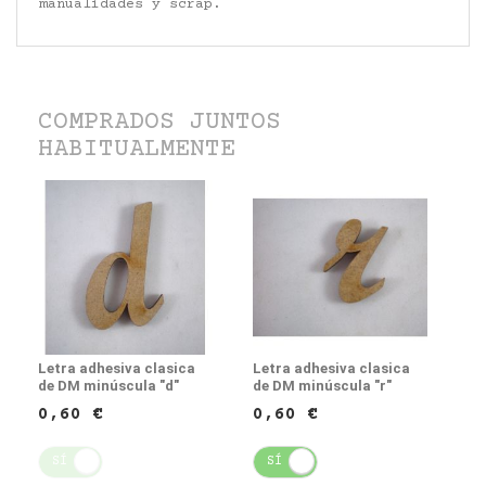
manualidades y scrap.
COMPRADOS JUNTOS
HABITUALMENTE
Letra adhesiva clasica
Letra adhesiva clasica
de DM minúscula "d"
de DM minúscula "r"
0,60 €
0,60 €
SÍ
NO
SÍ
NO