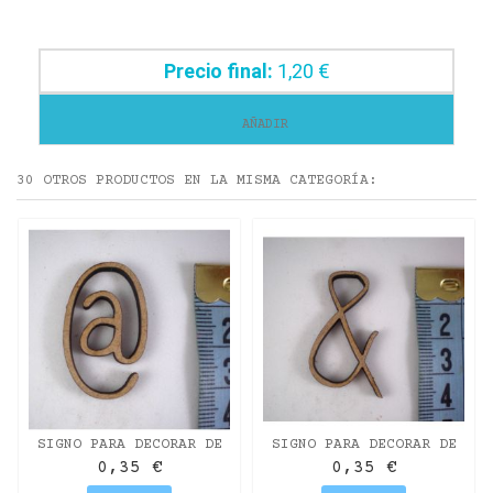
Precio final:
1,20 €
AÑADIR
30 OTROS PRODUCTOS EN LA MISMA CATEGORÍA:
SIGNO PARA DECORAR DE
SIGNO PARA DECORAR DE
DM MISS CRAFT DE 3CM.
DM MISS CRAFT DE 3CM.
0,35 €
0,35 €
@
&