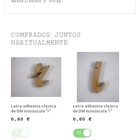
manualidades y scrap.
COMPRADOS JUNTOS
HABITUALMENTE
Letra adhesiva clasica
Letra adhesiva clasica
de DM minúscula "r"
de DM minúscula "i"
0,60 €
0,60 €
SÍ
NO
SÍ
NO