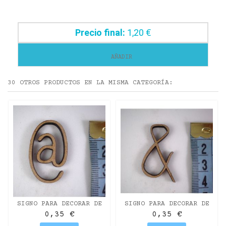
Precio final:
1,20 €
AÑADIR
30 OTROS PRODUCTOS EN LA MISMA CATEGORÍA:
SIGNO PARA DECORAR DE
SIGNO PARA DECORAR DE
DM MISS CRAFT DE 3CM.
DM MISS CRAFT DE 3CM.
0,35 €
0,35 €
@
&