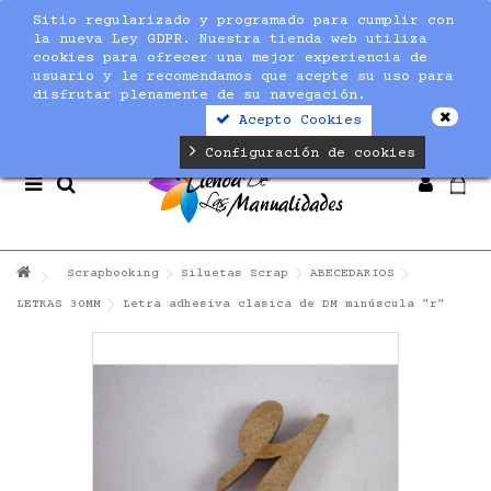
Sitio regularizado y programado para cumplir con
Notice
: Undefined index: max_amount in
la nueva Ley GDPR. Nuestra tienda web utiliza
/home/nuevaltm/public_html/modules/sequracheckout/lib/Se
cookies para ofrecer una mejor experiencia de
on line
19
usuario y le recomendamos que acepte su uso para
disfrutar plenamente de su navegación.
Acepto Cookies
Configuración de cookies
Scrapbooking
Siluetas Scrap
ABECEDARIOS
LETRAS 30MM
Letra adhesiva clasica de DM minúscula "r"