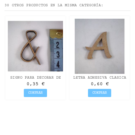
30 OTROS PRODUCTOS EN LA MISMA CATEGORÍA:
SIGNO PARA DECORAR DE
LETRA ADHESIVA CLASICA
DM MISS CRAFT DE 3CM.
DE DM MAYÚSCULA "A"
0,35 €
0,60 €
&
COMPRAR
COMPRAR