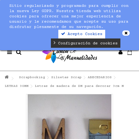
Sitio regularizado y programado para cumplir con
Notice
: Undefined index: max_amount in
la nueva Ley GDPR. Nuestra tienda web utiliza
/home/nuevaltm/public_html/modules/sequracheckout/lib/Se
cookies para ofrecer una mejor experiencia de
on line
19
usuario y le recomendamos que acepte su uso para
disfrutar plenamente de su navegación.
Acepto Cookies
Configuración de cookies
Scrapbooking
Siluetas Scrap
ABECEDARIOS
LETRAS 30MM
Letras de madera de DM para decorar 3cm M