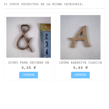
30 OTROS PRODUCTOS EN LA MISMA CATEGORÍA:
SIGNO PARA DECORAR DE
LETRA ADHESIVA CLASICA
DM MISS CRAFT DE 3CM.
DE DM MAYÚSCULA "A"
0,35 €
0,60 €
&
COMPRAR
COMPRAR