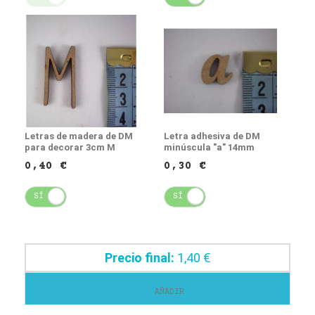
Letras de madera de DM
Letra adhesiva de DM
para decorar 3cm M
minúscula "a" 14mm
0,40 €
0,30 €
SÍ
NO
SÍ
NO
Precio final:
1,40 €
AÑADIR