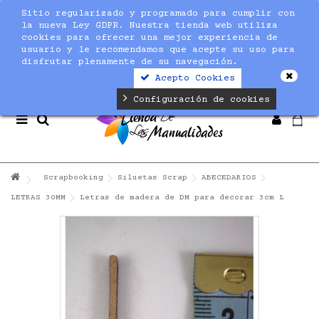
Sitio regularizado y programado para cumplir con
Notice
: Undefined index: max_amount in
la nueva Ley GDPR. Nuestra tienda web utiliza
/home/nuevaltm/public_html/modules/sequracheckout/lib/Se
cookies para ofrecer una mejor experiencia de
on line
19
usuario y le recomendamos que acepte su uso para
disfrutar plenamente de su navegación.
Acepto Cookies
Configuración de cookies
Scrapbooking
Siluetas Scrap
ABECEDARIOS
LETRAS 30MM
Letras de madera de DM para decorar 3cm L