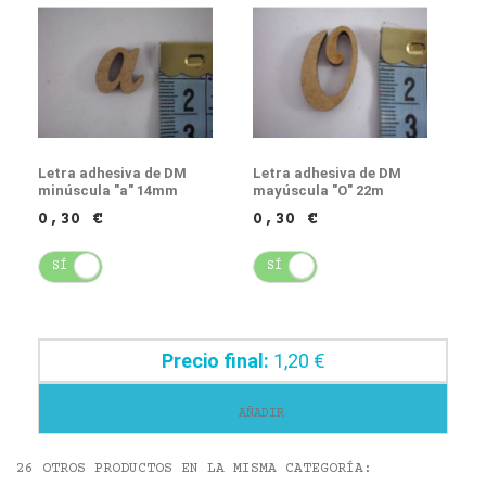
Letra adhesiva de DM
Letra adhesiva de DM
minúscula "a" 14mm
mayúscula "O" 22m
0,30 €
0,30 €
SÍ
NO
SÍ
NO
Precio final:
1,20 €
AÑADIR
26 OTROS PRODUCTOS EN LA MISMA CATEGORÍA: