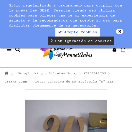
Sitio regularizado y programado para cumplir con
Notice
: Undefined index: max_amount in
la nueva Ley GDPR. Nuestra tienda web utiliza
/home/nuevaltm/public_html/modules/sequracheckout/lib/Se
cookies para ofrecer una mejor experiencia de
on line
19
usuario y le recomendamos que acepte su uso para
disfrutar plenamente de su navegación.
Acepto Cookies
Configuración de cookies
Scrapbooking
Siluetas Scrap
ABECEDARIOS
LETRAS 22MM
Letra adhesiva de DM mayúscula "W" 22m