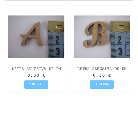
LETRA ADHESIVA DE DM
LETRA ADHESIVA DE DM
MAYÚSCULA "A" 22MM
MAYÚSCULA "B" 22MM
0,30 €
0,30 €
COMPRAR
COMPRAR