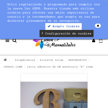
Sitio regularizado y programado para cumplir con
Notice
: Undefined index: max_amount in
la nueva Ley GDPR. Nuestra tienda web utiliza
/home/nuevaltm/public_html/modules/sequracheckout/lib/Se
cookies para ofrecer una mejor experiencia de
on line
19
usuario y le recomendamos que acepte su uso para
disfrutar plenamente de su navegación.
Acepto Cookies
Configuración de cookies
Scrapbooking
Siluetas Scrap
ABECEDARIOS
LETRAS 22MM
Letra adhesiva de DM mayúscula "B" 22mm