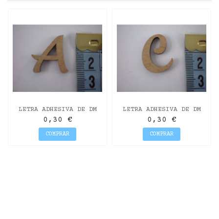
LETRA ADHESIVA DE DM
LETRA ADHESIVA DE DM
MAYÚSCULA "A" 22MM
MAYÚSCULA "C" 22MM
0,30 €
0,30 €
COMPRAR
COMPRAR