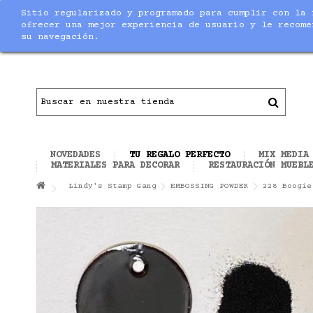
Sitio regularizado y programado para cumplir con la 
Notice
: Undefined index: max_amount in
/home/nuevaltm/pu
ofrecer una mejor experiencia de usuario y le recome
su navegación.
Contacto
|
Todo el material necesario para ha
NOVEDADES
TU REGALO PERFECTO
MIX MEDIA
MATERIALES PARA DECORAR
RESTAURACIÓN MUEBL
Lindy's Stamp Gang
EMBOSSING POWDER
228 Boogie