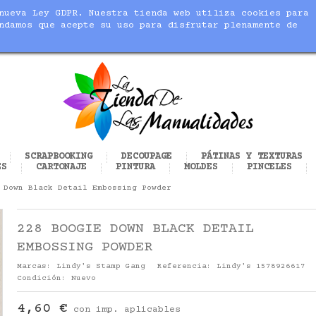
nueva Ley GDPR. Nuestra tienda web utiliza cookies para
blic_html/modules/sequracheckout/lib/SequracheckoutPreQu
ndamos que acepte su uso para disfrutar plenamente de
cer realidad tus manualidades
SCRAPBOOKING
DECOUPAGE
PÁTINAS Y TEXTURAS
ES
CARTONAJE
PINTURA
MOLDES
PINCELES
 Down Black Detail Embossing Powder
228 BOOGIE DOWN BLACK DETAIL
EMBOSSING POWDER
Marcas:
Lindy's Stamp Gang
Referencia:
Lindy's 1578926617
Condición:
Nuevo
4,60 €
con imp. aplicables