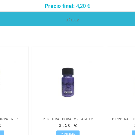
Precio final:
4,20 €
AÑADIR
METALLIC
PINTURA DORA METALLIC
PINTURA D
0ML
AMATISTA 50ML
€
3,50 €
COMPRAR