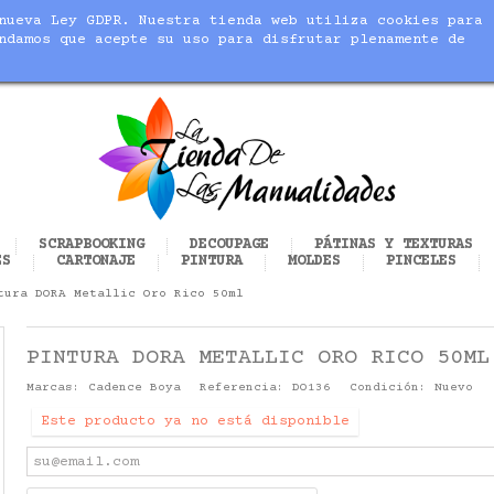
nueva Ley GDPR. Nuestra tienda web utiliza cookies para
blic_html/modules/sequracheckout/lib/SequracheckoutPreQu
ndamos que acepte su uso para disfrutar plenamente de
cer realidad tus manualidades
SCRAPBOOKING
DECOUPAGE
PÁTINAS Y TEXTURAS
ES
CARTONAJE
PINTURA
MOLDES
PINCELES
tura DORA Metallic Oro Rico 50ml
PINTURA DORA METALLIC ORO RICO 50ML
Marcas:
Cadence Boya
Referencia:
DO136
Condición:
Nuevo
Este producto ya no está disponible