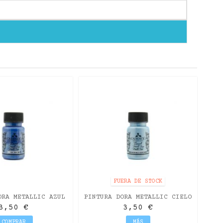
PIN
FUERA DE STOCK
ORA METALLIC AZUL
PINTURA DORA METALLIC CIELO
SAX 50ML
MEDITERRÁNEO 50ML
3,50 €
3,50 €
COMPRAR
MÁS