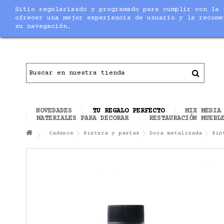
Sitio regularizado y programado para cumplir con la 
Notice
: Undefined index: max_amount in
/home/nuevaltm/pu
ofrecer una mejor experiencia de usuario y le recome
su navegación.
Contacto
|
Todo el material necesario para ha
NOVEDADES
TU REGALO PERFECTO
MIX MEDIA
MATERIALES PARA DECORAR
RESTAURACIÓN MUEBL
Cadence
Pintura y pastas
Dora metalizada
Pin