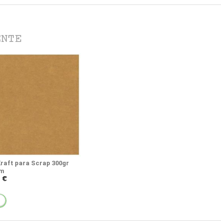
ENTE
Kraft para Scrap 300gr
cm
 €
NO