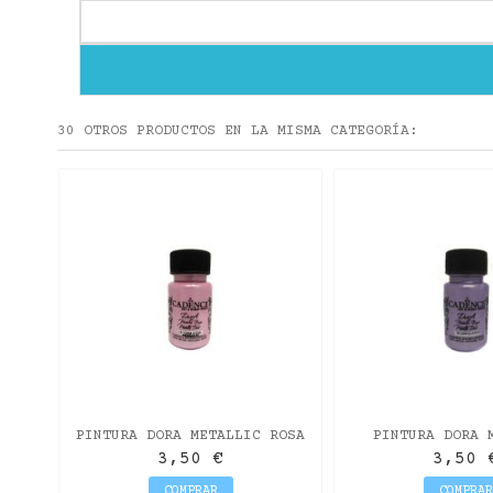
30 OTROS PRODUCTOS EN LA MISMA CATEGORÍA:
ROSE
PINTURA DORA METALLIC ROSA
PINTURA DORA 
PRIMAVERA 50ML
LAVANDA 5
3,50 €
3,50 
COMPRAR
COMPRAR