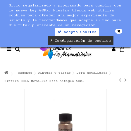
Sitio regularizado y programado para cumplir con
Notice
: Undefined index: max_amount in
la nueva Ley GDPR. Nuestra tienda web utiliza
/home/nuevaltm/public_html/modules/sequracheckout/lib/Se
cookies para ofrecer una mejor experiencia de
on line
19
usuario y le recomendamos que acepte su uso para
disfrutar plenamente de su navegación.
Acepto Cookies
Configuración de cookies
Cadence
Pintura y pastas
Dora metalizada
Pintura DORA Metallic Rosa Antiguo 50ml