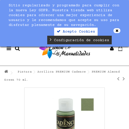
Sitio regularizado y programado para cumplir con
Notice
: Undefined index: max_amount in
la nueva Ley GDPR. Nuestra tienda web utiliza
/home/nuevaltm/public_html/modules/sequracheckout/lib/Se
cookies para ofrecer una mejor experiencia de
on line
19
usuario y le recomendamos que acepte su uso para
disfrutar plenamente de su navegación.
Acepto Cookies
Configuración de cookies
Pintura
Acrílica PREMIUM Cadence
PREMIUM Almond
Green 70 ml.