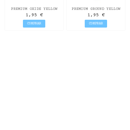
PREMIUM OXIDE YELLOW
PREMIUM GROUND YELLOW
70 ML.
70 ML.
1,95 €
1,95 €
COMPRAR
COMPRAR