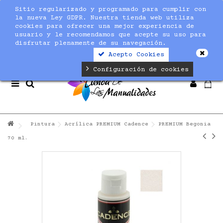
Sitio regularizado y programado para cumplir con
Notice
: Undefined index: max_amount in
la nueva Ley GDPR. Nuestra tienda web utiliza
/home/nuevaltm/public_html/modules/sequracheckout/lib/Se
cookies para ofrecer una mejor experiencia de
on line
19
usuario y le recomendamos que acepte su uso para
disfrutar plenamente de su navegación.
Acepto Cookies
Configuración de cookies
Pintura
Acrílica PREMIUM Cadence
PREMIUM Begonia
70 ml.