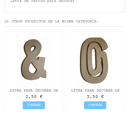
Letra de cartón para decorar.
26 OTROS PRODUCTOS EN LA MISMA CATEGORÍA:
LETRA PARA DECORAR DE
LETRA PARA DECORAR DE
CARTÓN "&" 10CM
CARTÓN "@" 10CM
2,50 €
2,50 €
COMPRAR
COMPRAR