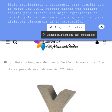
Sitio regularizado y programado para cumplir con
Notice
: Undefined index: max_amount in
la nueva Ley GDPR. Nuestra tienda web utiliza
/home/nuevaltm/public_html/modules/sequracheckout/lib/Se
cookies para ofrecer una mejor experiencia de
on line
19
usuario y le recomendamos que acepte su uso para
disfrutar plenamente de su navegación.
Acepto Cookies
Configuración de cookies
Materiales para decorar
Cartón
Abecedarios 10cm
Letra para decorar de cartón "Y" 10cm