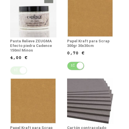
Pasta Relieve ZEUGMA
Papel Kraft para Scrap
Efecto piedra Cadence
300gr 30x30cm
150ml Minos
0,70 €
4,00 €
SÍ
NO
SÍ
NO
Papel Kraft para Scrap
Cartón contracolado