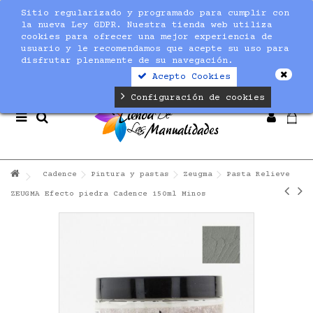
Sitio regularizado y programado para cumplir con
Notice
: Undefined index: max_amount in
la nueva Ley GDPR. Nuestra tienda web utiliza
/home/nuevaltm/public_html/modules/sequracheckout/lib/Se
cookies para ofrecer una mejor experiencia de
on line
19
usuario y le recomendamos que acepte su uso para
disfrutar plenamente de su navegación.
Acepto Cookies
Configuración de cookies
Cadence
Pintura y pastas
Zeugma
Pasta Relieve
ZEUGMA Efecto piedra Cadence 150ml Minos