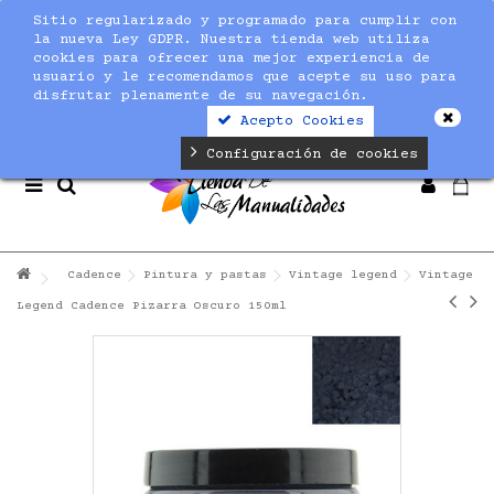
Sitio regularizado y programado para cumplir con
Notice
: Undefined index: max_amount in
la nueva Ley GDPR. Nuestra tienda web utiliza
/home/nuevaltm/public_html/modules/sequracheckout/lib/Se
cookies para ofrecer una mejor experiencia de
on line
19
usuario y le recomendamos que acepte su uso para
disfrutar plenamente de su navegación.
Acepto Cookies
Configuración de cookies
Cadence
Pintura y pastas
Vintage legend
Vintage
Legend Cadence Pizarra Oscuro 150ml