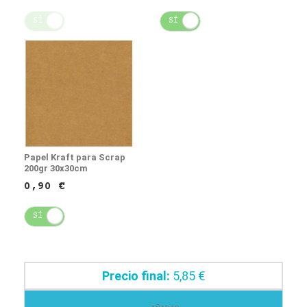
SÍ
NO
SÍ
NO
Papel Kraft para Scrap
200gr 30x30cm
0,90 €
SÍ
NO
Precio final:
5,85 €